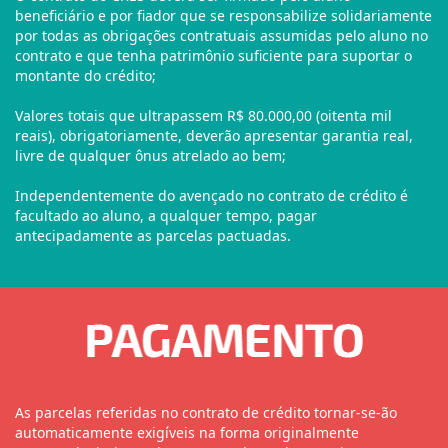
beneficiário e por fiador que se responsabilize solidariamente
por todas as obrigações contratuais assumidas pelo aluno no
contrato e que tenha patrimônio suficiente para suportar o
montante do crédito;
Valores totais que ultrapassem R$ 80.000,00 (oitenta mil
reais), obrigatoriamente, deverão apresentar garantia real,
livre de qualquer ônus atrelado ao bem;
Independentemente do avençado no contrato de crédito é
facultado ao aluno, a qualquer tempo, pagar
antecipadamente as parcelas pactuadas.
As parcelas referidas no contrato de crédito tornar-se-ão
automaticamente exigíveis na forma originalmente